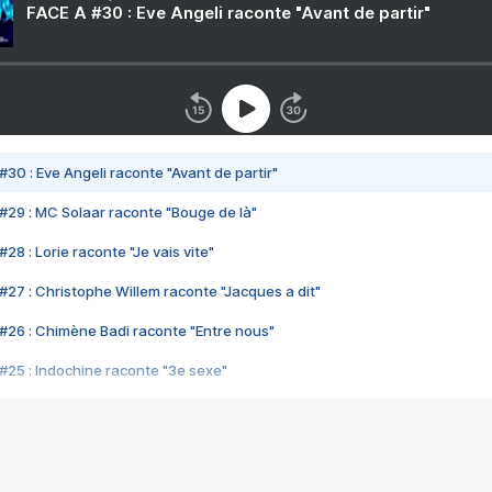
FACE A #30 : Eve Angeli raconte "Avant de partir"
#30 : Eve Angeli raconte "Avant de partir"
#29 : MC Solaar raconte "Bouge de là"
28 : Lorie raconte "Je vais vite"
#27 : Christophe Willem raconte "Jacques a dit"
#26 : Chimène Badi raconte "Entre nous"
#25 : Indochine raconte "3e sexe"
#24 : Zaho raconte "C'est chelou"
#23 : Patrick Bruel raconte "Au café des délices"
#22 : Kyo raconte "Le chemin"