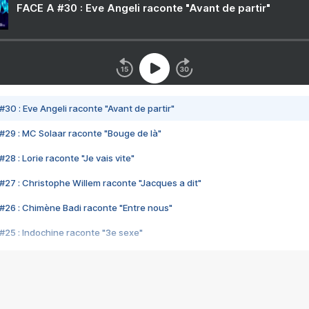
FACE A #30 : Eve Angeli raconte "Avant de partir"
#30 : Eve Angeli raconte "Avant de partir"
#29 : MC Solaar raconte "Bouge de là"
28 : Lorie raconte "Je vais vite"
#27 : Christophe Willem raconte "Jacques a dit"
#26 : Chimène Badi raconte "Entre nous"
#25 : Indochine raconte "3e sexe"
#24 : Zaho raconte "C'est chelou"
#23 : Patrick Bruel raconte "Au café des délices"
#22 : Kyo raconte "Le chemin"