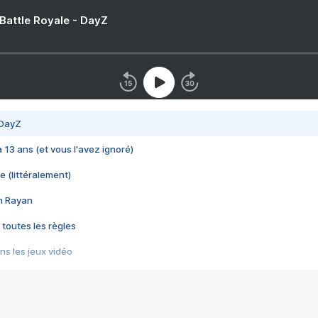
 Battle Royale - DayZ
 DayZ
 a 13 ans (et vous l'avez ignoré)
e (littéralement)
im Rayan
 toutes les règles
s les jeux vidéo
us choquant de Rockstar ? - Le scandale BULLY
e plus moche de Steam