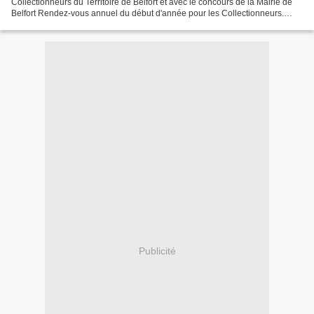
Collectionneurs du Territoire de Belfort et avec le concours de la Mairie de
Belfort Rendez-vous annuel du début d'année pour les Collectionneurs.
Belfort : Au carrefour de la Franche-Comté,...
Publicité