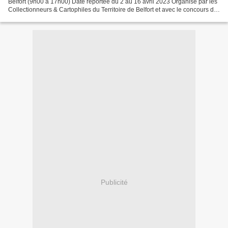
Belfort (9h00 à 17h00) Date reportée du 2 au 16 avril 2023 Organisé par les
Collectionneurs & Cartophiles du Territoire de Belfort et avec le concours de
la Mairie de Belfort Rendez-vous...
Publicité