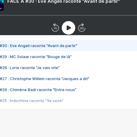
FACE A #30 : Eve Angeli raconte "Avant de partir"
#30 : Eve Angeli raconte "Avant de partir"
#29 : MC Solaar raconte "Bouge de là"
28 : Lorie raconte "Je vais vite"
#27 : Christophe Willem raconte "Jacques a dit"
#26 : Chimène Badi raconte "Entre nous"
#25 : Indochine raconte "3e sexe"
#24 : Zaho raconte "C'est chelou"
#23 : Patrick Bruel raconte "Au café des délices"
#22 : Kyo raconte "Le chemin"