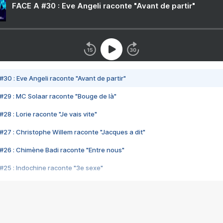
FACE A #30 : Eve Angeli raconte "Avant de partir"
#30 : Eve Angeli raconte "Avant de partir"
#29 : MC Solaar raconte "Bouge de là"
28 : Lorie raconte "Je vais vite"
#27 : Christophe Willem raconte "Jacques a dit"
#26 : Chimène Badi raconte "Entre nous"
#25 : Indochine raconte "3e sexe"
#24 : Zaho raconte "C'est chelou"
#23 : Patrick Bruel raconte "Au café des délices"
#22 : Kyo raconte "Le chemin"