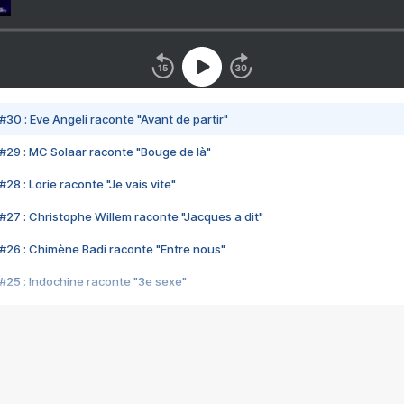
#30 : Eve Angeli raconte "Avant de partir"
#29 : MC Solaar raconte "Bouge de là"
28 : Lorie raconte "Je vais vite"
#27 : Christophe Willem raconte "Jacques a dit"
#26 : Chimène Badi raconte "Entre nous"
#25 : Indochine raconte "3e sexe"
#24 : Zaho raconte "C'est chelou"
#23 : Patrick Bruel raconte "Au café des délices"
#22 : Kyo raconte "Le chemin"