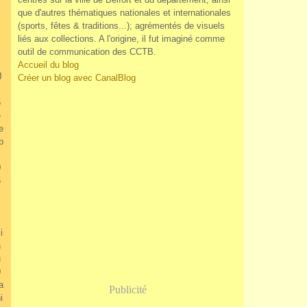
que d'autres thématiques nationales et internationales
(sports, fêtes & traditions...); agrémentés de visuels
liés aux collections. A l'origine, il fut imaginé comme
outil de communication des CCTB.
Accueil du blog
J
Créer un blog avec CanalBlog
6
e
e
b
0
5
c
i
n
u
0
a
Publicité
i