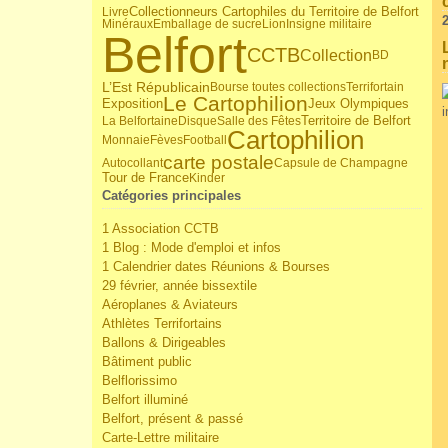
Livre
Collectionneurs Cartophiles du Territoire de Belfort
Minéraux
Emballage de sucre
Lion
Insigne militaire
Belfort
CCTB
Collection
BD
L’Est Républicain
Bourse toutes collections
Terrifortain
Le Cartophilion
Jeux Olympiques
Exposition
Territoire de Belfort
La Belfortaine
Disque
Salle des Fêtes
Cartophilion
Monnaie
Fèves
Football
carte postale
Autocollant
Capsule de Champagne
Tour de France
Kinder
Catégories principales
1 Association CCTB
1 Blog : Mode d'emploi et infos
1 Calendrier dates Réunions & Bourses
29 février, année bissextile
Aéroplanes & Aviateurs
Athlètes Terrifortains
Ballons & Dirigeables
Bâtiment public
Belflorissimo
Belfort illuminé
Belfort, présent & passé
Carte-Lettre militaire