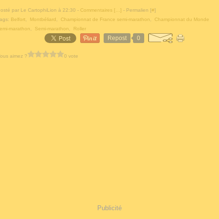
osté par Le CartophiLion à 22:30 -
Commentaires [
…
]
- Permalien [
#
]
ags:
Belfort
,
Montbéliard
,
Championnat de France semi-marathon
,
Championnat du Monde
emi-marathon
,
Semi-marathon
,
Roller
Repost
0
ous aimez ?
0 vote
Publicité