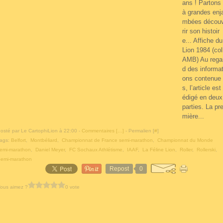
ans ! Partons
à grandes enj
mbées décou
rir son histoir
e... Affiche du
Lion 1984 (col
AMB) Au rega
d des informat
ons contenue
s, l’article est 
édigé en deux
parties. La pr
mière...
osté par Le CartophiLion à 22:00 -
Commentaires [
…
]
- Permalien [
#
]
ags:
Belfort
,
Montbéliard
,
Championnat de France semi-marathon
,
Championnat du Monde
emi-marathon
,
Daniel Meyer
,
FC Sochaux Athlétisme
,
IAAF
,
La Féline Lion
,
Roller
,
Rollerski
,
emi-marathon
Repost
0
ous aimez ?
0 vote