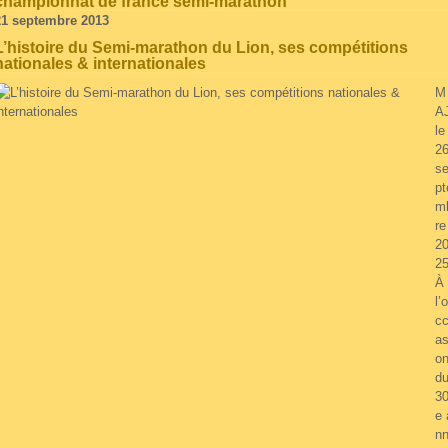
championnat de france semi-marathon
21 septembre 2013
L’histoire du Semi-marathon du Lion, ses compétitions
nationales & internationales
M
A
le
2
s
pt
m
re
2
2
À
l’o
c
as
o
d
3
e 
nn