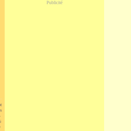
Publicité
t
n
-
i
0