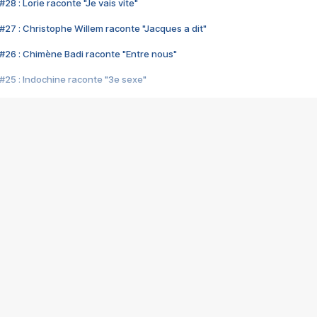
28 : Lorie raconte "Je vais vite"
#27 : Christophe Willem raconte "Jacques a dit"
#26 : Chimène Badi raconte "Entre nous"
#25 : Indochine raconte "3e sexe"
#24 : Zaho raconte "C'est chelou"
#23 : Patrick Bruel raconte "Au café des délices"
#22 : Kyo raconte "Le chemin"
#21 : Nolwenn Leroy raconte "Cassé"
#20 : Patrick Hernandez raconte "Born to be alive"
#19 : Lorie raconte "Près de moi"
#18 : Michael Jones raconte "A nos actes manqués" (avec Jean-Jacque
#17 : Khaled raconte "Aïcha"
#16 : Corneille raconte "Parce qu'on vient de loin"