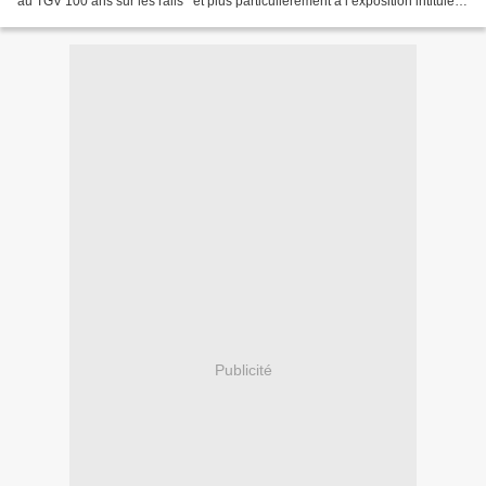
au TGV 100 ans sur les rails’’ et plus particulièrement à l’exposition intitulée
‘’Le Tacot, Chemin de...
Publicité