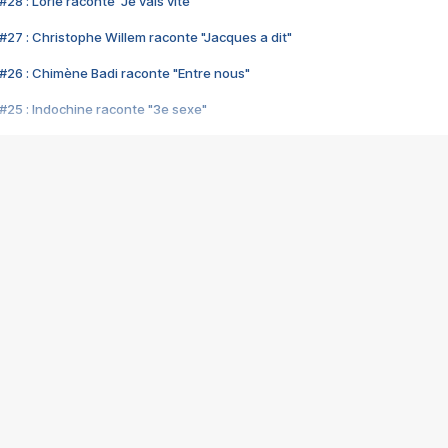
28 : Lorie raconte "Je vais vite"
#27 : Christophe Willem raconte "Jacques a dit"
#26 : Chimène Badi raconte "Entre nous"
#25 : Indochine raconte "3e sexe"
#24 : Zaho raconte "C'est chelou"
#23 : Patrick Bruel raconte "Au café des délices"
#22 : Kyo raconte "Le chemin"
#21 : Nolwenn Leroy raconte "Cassé"
#20 : Patrick Hernandez raconte "Born to be alive"
#19 : Lorie raconte "Près de moi"
#18 : Michael Jones raconte "A nos actes manqués" (avec Jean-Jacque
#17 : Khaled raconte "Aïcha"
#16 : Corneille raconte "Parce qu'on vient de loin"