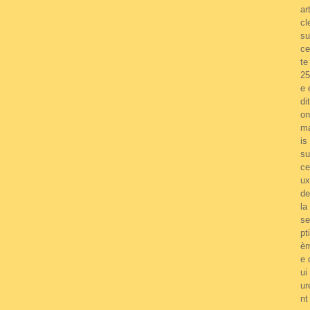
art
cl
su
ce
te
25
e 
dit
on
m
is
su
ce
ux
de
la
se
pti
è
e 
ui 
ur
nt