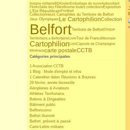
7
Insigne militaire
BD
Kinder
Emballage de sucre
Autocollant
Fèves
Salle des Fêtes
Bourse toutes collections
Exposition
L’Est Républicain
Football
Collectionneurs Cartophiles du Territoire de Belfort
Le Cartophilion
Collection
Jeux Olympiques
Belfort
Territoire de Belfort
Disque
Tour de France
Terrifortain
La Belfortaine
Livre
Monnaie
Cartophilion
Lion
Capsule de Champagne
carte postale
CCTB
Minéraux
Catégories principales
1 Association CCTB
1 Blog : Mode d'emploi et infos
1 Calendrier dates Réunions & Bourses
29 février, année bissextile
Aéroplanes & Aviateurs
Athlètes Terrifortains
Ballons & Dirigeables
Bâtiment public
Belflorissimo
Belfort illuminé
Belfort, présent & passé
Carte-Lettre militaire