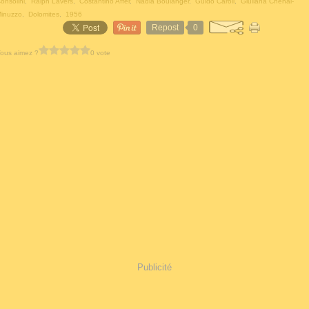
onsolini
,
Ralph Lavers
,
Costantino Affer
,
Nadia Boulanger
,
Guido Caroli
,
Giuliana Chenal-
inuzzo
,
Dolomites
,
1956
Repost
0
ous aimez ?
0 vote
Publicité