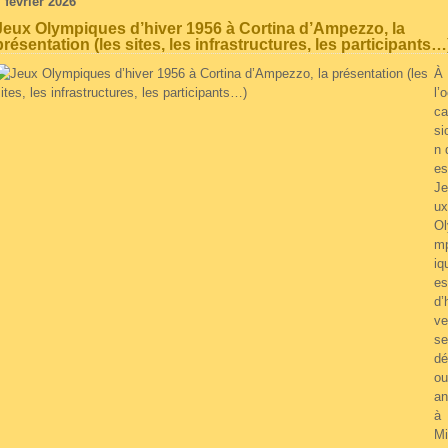
 février 2026
Jeux Olympiques d’hiver 1956 à Cortina d’Ampezzo, la
présentation (les sites, les infrastructures, les participants…
À
l’
ca
si
n 
es
Je
ux
Ol
m
iq
es
d’
ve
se
dé
ou
an
à
Mi