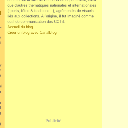
que d'autres thématiques nationales et internationales
(sports, fêtes & traditions...); agrémentés de visuels
)
liés aux collections. A l'origine, il fut imaginé comme
outil de communication des CCTB.
oc
Accueil du blog
Créer un blog avec CanalBlog
o
d
y
p
u
hi
r
r
l
t
Publicité
l