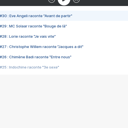
#30 : Eve Angeli raconte "Avant de partir"
#29 : MC Solaar raconte "Bouge de là"
28 : Lorie raconte "Je vais vite"
#27 : Christophe Willem raconte "Jacques a dit"
#26 : Chimène Badi raconte "Entre nous"
#25 : Indochine raconte "3e sexe"
#24 : Zaho raconte "C'est chelou"
#23 : Patrick Bruel raconte "Au café des délices"
#22 : Kyo raconte "Le chemin"
#21 : Nolwenn Leroy raconte "Cassé"
#20 : Patrick Hernandez raconte "Born to be alive"