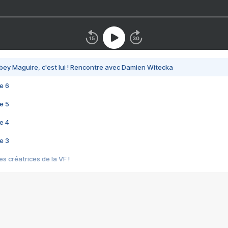
bey Maguire, c'est lui ! Rencontre avec Damien Witecka
e 6
e 5
e 4
e 3
s créatrices de la VF !
e 2
e 1
e Mektoub My Love arrive enfin ! Rencontre avec Shaïn Boumedine et Sal