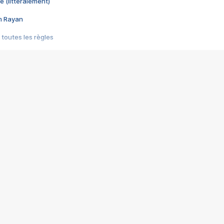
e (littéralement)
im Rayan
 toutes les règles
s les jeux vidéo
us choquant de Rockstar ? - Le scandale BULLY
e plus moche de Steam
du RÊVE tourne au CAUCHEMAR
pendant 8 heures
it… à tort
umiliés par un jeu vidéo
ire - Final Fantasy 8
ti un empire - Age of Empires
story DOFUS