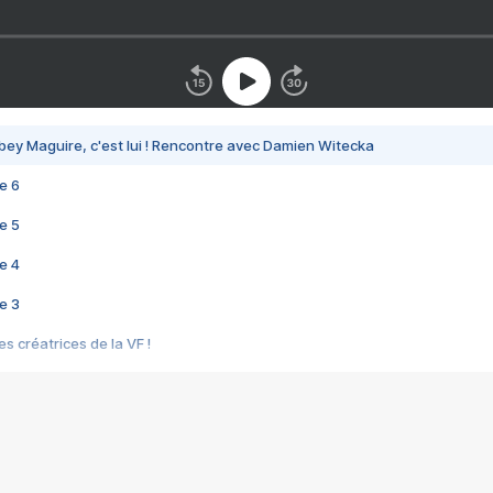
bey Maguire, c'est lui ! Rencontre avec Damien Witecka
e 6
e 5
e 4
e 3
s créatrices de la VF !
e 2
e 1
e Mektoub My Love arrive enfin ! Rencontre avec Shaïn Boumedine et Sal