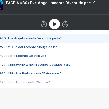
FACE A #30 : Eve Angeli raconte "Avant de partir"
#30 : Eve Angeli raconte "Avant de partir"
#29 : MC Solaar raconte "Bouge de là"
28 : Lorie raconte "Je vais vite"
#27 : Christophe Willem raconte "Jacques a dit"
#26 : Chimène Badi raconte "Entre nous"
#25 : Indochine raconte "3e sexe"
#24 : Zaho raconte "C'est chelou"
#23 : Patrick Bruel raconte "Au café des délices"
#22 : Kyo raconte "Le chemin"