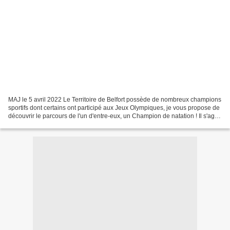
MAJ le 5 avril 2022 Le Territoire de Belfort possède de nombreux champions
sportifs dont certains ont participé aux Jeux Olympiques, je vous propose de
découvrir le parcours de l'un d'entre-eux, un Champion de natation ! Il s'agit
du nageur Amaury Leveaux....