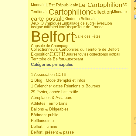
Le Cartophilion
L’Est Républicain
Monnaie
BD
Cartophilion
Collection
Terrifortain
Minéraux
carte postale
Kinder
La Belfortaine
Jeux Olympiques
Emballage de sucre
Fèves
Lion
Tour de France
Insigne militaire
Livre
Disque
Belfort
Salle des Fêtes
Capsule de Champagne
Collectionneurs Cartophiles du Territoire de Belfort
CCTB
Exposition
Bourse toutes collections
Football
Territoire de Belfort
Autocollant
Catégories principales
1 Association CCTB
1 Blog : Mode d'emploi et infos
1 Calendrier dates Réunions & Bourses
29 février, année bissextile
Aéroplanes & Aviateurs
Athlètes Terrifortains
Ballons & Dirigeables
Bâtiment public
P
Belflorissimo
T
Belfort illuminé
Belfort, présent & passé