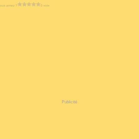
ous aimez ?
0 vote
Publicité