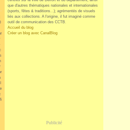
que d'autres thématiques nationales et internationales
(sports, fêtes & traditions...); agrémentés de visuels
liés aux collections. A l'origine, il fut imaginé comme
t
outil de communication des CCTB.
0
Accueil du blog
Créer un blog avec CanalBlog
ur
r
-
c
s
m
r
pr
a
l
de
c
fi
Publicité