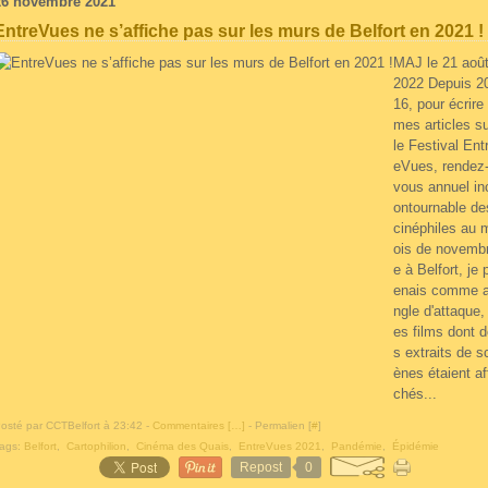
26 novembre 2021
EntreVues ne s’affiche pas sur les murs de Belfort en 2021 !
MAJ le 21 aoû
2022 Depuis 2
16, pour écrire
mes articles s
le Festival Ent
eVues, rendez
vous annuel in
ontournable de
cinéphiles au 
ois de novemb
e à Belfort, je 
enais comme 
ngle d'attaque, 
es films dont 
s extraits de s
ènes étaient af
chés...
osté par CCTBelfort à 23:42 -
Commentaires [
…
]
- Permalien [
#
]
ags:
Belfort
,
Cartophilion
,
Cinéma des Quais
,
EntreVues 2021
,
Pandémie
,
Épidémie
Repost
0