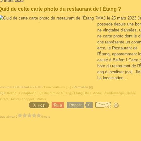
25 mars 2023
Quid de cette carte photo du restaurant de l'Étang ?
MAJ le 25 mars 2023 J
possède depuis une bo
ne vingtaine d'années, 
ne carte photo dont le cl
ché représente un com
erce, le Restaurant de
l'Étang, apparemment l
calisé à Belfort ! Carte 
hoto du restaurant de l'
ang à localiser (coll. JM
La localisation...
osté par CCTBelfort à 21:10 -
Commentaires [
…
]
- Permalien [
#
]
ags:
Belfort
,
Cartophilion
,
Restaurant de l’Étang
,
Étang DMC
,
André Jeandemange
,
Désiré
érillot
,
Marcel Koeppel
,
Mathis
Repost
0
ous aimez ?
0 vote