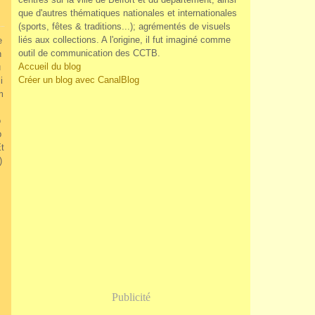
que d'autres thématiques nationales et internationales
(sports, fêtes & traditions...); agrémentés de visuels
liés aux collections. A l'origine, il fut imaginé comme
e
outil de communication des CCTB.
n
Accueil du blog
u
Créer un blog avec CanalBlog
i
m
o
p
Ét
)
Publicité