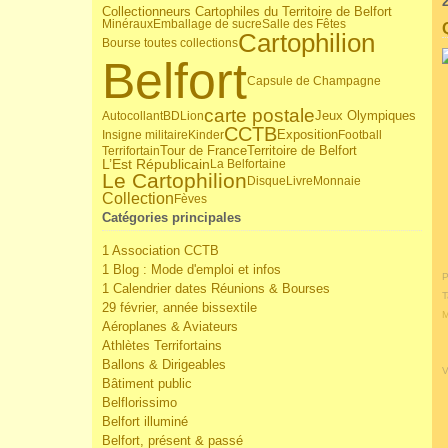
Collectionneurs Cartophiles du Territoire de Belfort
Minéraux
Emballage de sucre
Salle des Fêtes
Cartophilion
Bourse toutes collections
Belfort
Capsule de Champagne
carte postale
Jeux Olympiques
Autocollant
BD
Lion
CCTB
Insigne militaire
Kinder
Exposition
Football
Tour de France
Territoire de Belfort
Terrifortain
L’Est Républicain
La Belfortaine
Le Cartophilion
Disque
Livre
Monnaie
Collection
Fèves
Catégories principales
1 Association CCTB
1 Blog : Mode d'emploi et infos
P
1 Calendrier dates Réunions & Bourses
T
29 février, année bissextile
M
Aéroplanes & Aviateurs
Athlètes Terrifortains
Ballons & Dirigeables
V
Bâtiment public
Belflorissimo
Belfort illuminé
Belfort, présent & passé