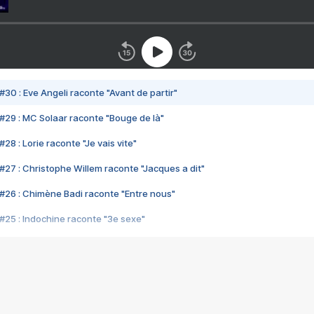
#30 : Eve Angeli raconte "Avant de partir"
#29 : MC Solaar raconte "Bouge de là"
28 : Lorie raconte "Je vais vite"
#27 : Christophe Willem raconte "Jacques a dit"
#26 : Chimène Badi raconte "Entre nous"
#25 : Indochine raconte "3e sexe"
#24 : Zaho raconte "C'est chelou"
#23 : Patrick Bruel raconte "Au café des délices"
#22 : Kyo raconte "Le chemin"