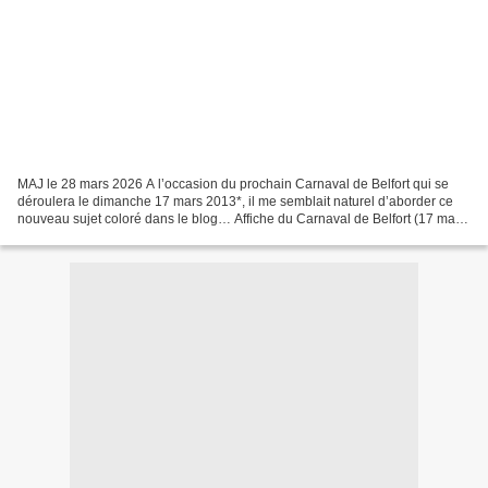
MAJ le 28 mars 2026 A l’occasion du prochain Carnaval de Belfort qui se
déroulera le dimanche 17 mars 2013*, il me semblait naturel d’aborder ce
nouveau sujet coloré dans le blog… Affiche du Carnaval de Belfort (17 mars
2013) 17 mars 2017 : Information...