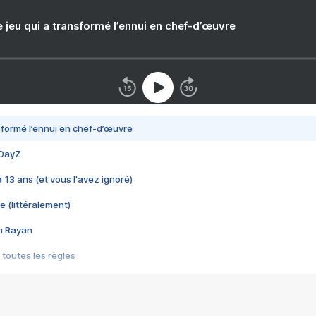
e jeu qui a transformé l’ennui en chef-d’œuvre
nsformé l’ennui en chef-d’œuvre
 DayZ
 a 13 ans (et vous l'avez ignoré)
e (littéralement)
im Rayan
 toutes les règles
s les jeux vidéo
us choquant de Rockstar ? - Le scandale BULLY