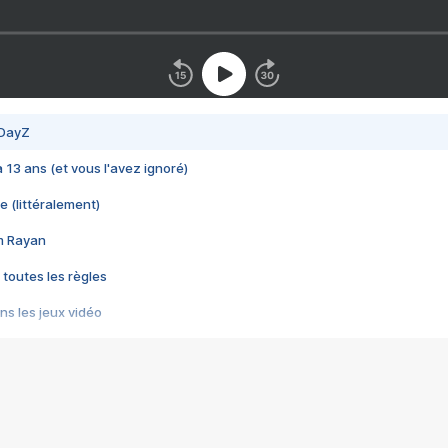
 DayZ
 a 13 ans (et vous l'avez ignoré)
e (littéralement)
im Rayan
 toutes les règles
s les jeux vidéo
us choquant de Rockstar ? - Le scandale BULLY
e plus moche de Steam
du RÊVE tourne au CAUCHEMAR