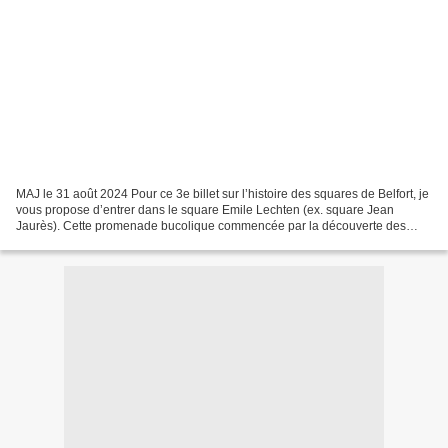
MAJ le 31 août 2024 Pour ce 3e billet sur l’histoire des squares de Belfort, je
vous propose d’entrer dans le square Emile Lechten (ex. square Jean
Jaurès). Cette promenade bucolique commencée par la découverte des
origines des squares de Belfort, s’est...