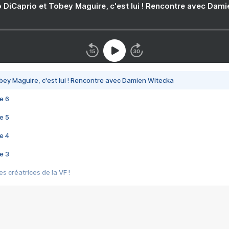
 DiCaprio et Tobey Maguire, c'est lui ! Rencontre avec Dam
bey Maguire, c'est lui ! Rencontre avec Damien Witecka
e 6
e 5
e 4
e 3
s créatrices de la VF !
e 2
e 1
e Mektoub My Love arrive enfin ! Rencontre avec Shaïn Boumedine et Sal