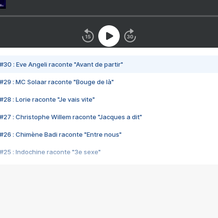
#30 : Eve Angeli raconte "Avant de partir"
#29 : MC Solaar raconte "Bouge de là"
28 : Lorie raconte "Je vais vite"
#27 : Christophe Willem raconte "Jacques a dit"
#26 : Chimène Badi raconte "Entre nous"
#25 : Indochine raconte "3e sexe"
#24 : Zaho raconte "C'est chelou"
#23 : Patrick Bruel raconte "Au café des délices"
#22 : Kyo raconte "Le chemin"