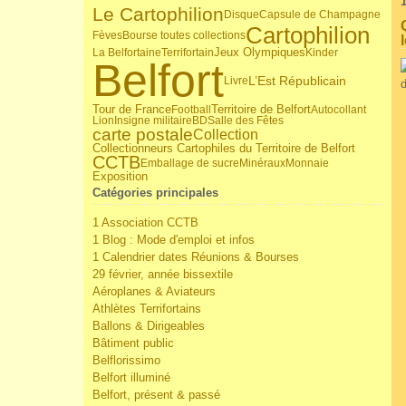
Le Cartophilion
Disque
Capsule de Champagne
Cartophilion
Fèves
Bourse toutes collections
Jeux Olympiques
La Belfortaine
Terrifortain
Kinder
Belfort
L’Est Républicain
Livre
Tour de France
Territoire de Belfort
Football
Autocollant
Lion
Insigne militaire
BD
Salle des Fêtes
carte postale
Collection
Collectionneurs Cartophiles du Territoire de Belfort
CCTB
Emballage de sucre
Minéraux
Monnaie
Exposition
Catégories principales
1 Association CCTB
1 Blog : Mode d'emploi et infos
1 Calendrier dates Réunions & Bourses
29 février, année bissextile
Aéroplanes & Aviateurs
Athlètes Terrifortains
Ballons & Dirigeables
Bâtiment public
Belflorissimo
Belfort illuminé
Belfort, présent & passé