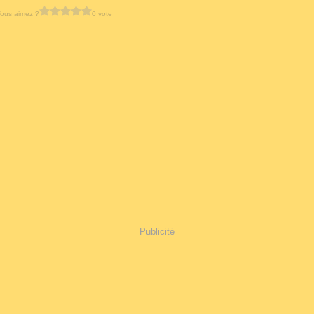
ous aimez ?
0 vote
Publicité