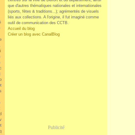
que d'autres thématiques nationales et internationales
(sports, fêtes & traditions...); agrémentés de visuels
liés aux collections. A l'origine, il fut imaginé comme
é
outil de communication des CCTB.
e
Accueil du blog
Créer un blog avec CanalBlog
e
,
i
u
n
c
t
p
t
s
n
t
d
v
t
Publicité
q