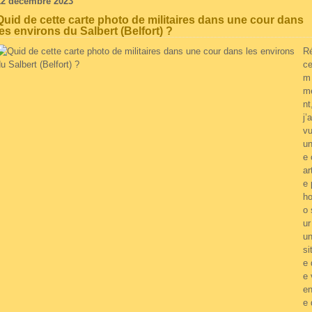
12 décembre 2023
Quid de cette carte photo de militaires dans une cour dans
les environs du Salbert (Belfort) ?
R
c
m
m
nt
j’a
v
u
e 
ar
e 
ho
o 
ur
u
si
e 
e 
en
e 