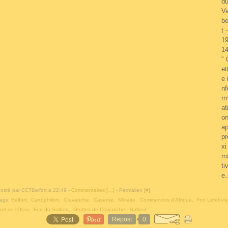
d
Va
be
t 
1
1
" 
et
e 
nf
r
at
o
a
pr
xi
m
ti
e.
osté par CCTBelfort à 22:49 -
Commentaires [
…
]
- Permalien [
#
]
ags:
Belfort
,
Cartophilion
,
Cravanche
,
Caserne
,
Militaire
,
Commandos d’Afrique
,
Fort Lefebvre
ort de l’Otan
,
Fort du Salbert
,
Grottes de Cravanche
,
Salbert
Repost
0