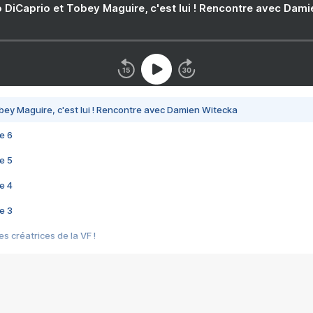
 DiCaprio et Tobey Maguire, c'est lui ! Rencontre avec Dam
bey Maguire, c'est lui ! Rencontre avec Damien Witecka
e 6
e 5
e 4
e 3
s créatrices de la VF !
e 2
e 1
e Mektoub My Love arrive enfin ! Rencontre avec Shaïn Boumedine et Sal