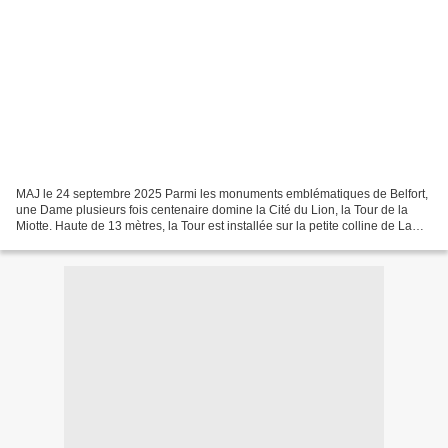
MAJ le 24 septembre 2025 Parmi les monuments emblématiques de Belfort,
une Dame plusieurs fois centenaire domine la Cité du Lion, la Tour de la
Miotte. Haute de 13 mètres, la Tour est installée sur la petite colline de La
Miotte à 459 mètres d'altitude,...