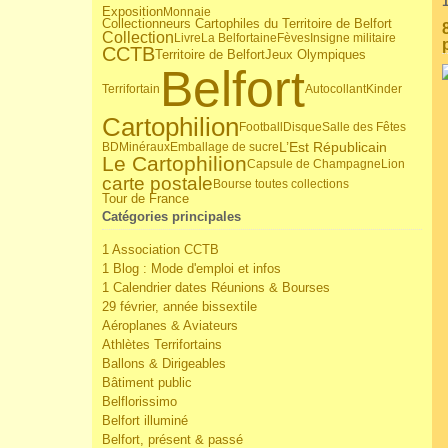
Exposition
Monnaie
Collectionneurs Cartophiles du Territoire de Belfort
Collection
Livre
La Belfortaine
Fèves
Insigne militaire
CCTB
Jeux Olympiques
Territoire de Belfort
Belfort
Terrifortain
Autocollant
Kinder
Cartophilion
Football
Disque
Salle des Fêtes
L’Est Républicain
BD
Minéraux
Emballage de sucre
Le Cartophilion
Capsule de Champagne
Lion
carte postale
Bourse toutes collections
Tour de France
Catégories principales
1 Association CCTB
1 Blog : Mode d'emploi et infos
1 Calendrier dates Réunions & Bourses
29 février, année bissextile
Aéroplanes & Aviateurs
Athlètes Terrifortains
Ballons & Dirigeables
Bâtiment public
Belflorissimo
Belfort illuminé
Belfort, présent & passé