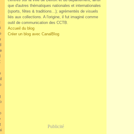
que d'autres thématiques nationales et internationales
(sports, fêtes & traditions...); agrémentés de visuels
liés aux collections. A l'origine, il fut imaginé comme
c
outil de communication des CCTB.
i
Accueil du blog
e
Créer un blog avec CanalBlog
u
d
e
l
C
e
il
p
q
p
o
e
t
Publicité
i