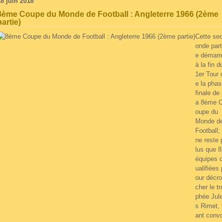
18 juin 2018
8ème Coupe du Monde de Football : Angleterre 1966 (2ème
partie)
Cette se
onde part
e démarr
à la fin d
1er Tour 
e la phas
finale de 
a 8ème 
oupe du
Monde d
Football; 
ne reste 
lus que 8
équipes 
ualifiées 
our décro
cher le tr
phée Jul
s Rimet, 
ant convo