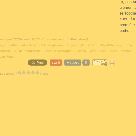
té, pas s
ulement 
es footba
eurs ! La
première
partie...
osté par CCTBelfort à 16:23 -
Commentaires [
…
]
- Permalien [
#
]
ags:
Football
,
Jules Rimet
,
FIFA
,
Angleterre
,
Coupe du Monde 1966
,
Alfred Ramsey
,
Bobby
harlton
,
Equipe d’Angleterre
,
Equipe d’Allemagne
,
Eusébio
,
Geoff Hurst
,
Pickles
,
Trophée
ules Rimet
Repost
0
ous aimez ?
0 vote