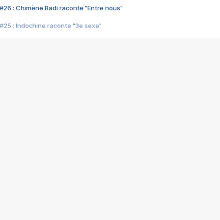
#26 : Chimène Badi raconte "Entre nous"
#25 : Indochine raconte "3e sexe"
#24 : Zaho raconte "C'est chelou"
#23 : Patrick Bruel raconte "Au café des délices"
#22 : Kyo raconte "Le chemin"
#21 : Nolwenn Leroy raconte "Cassé"
#20 : Patrick Hernandez raconte "Born to be alive"
#19 : Lorie raconte "Près de moi"
#18 : Michael Jones raconte "A nos actes manqués" (avec Jean-Jacque
#17 : Khaled raconte "Aïcha"
#16 : Corneille raconte "Parce qu'on vient de loin"
#15 : Indochine raconte "L'aventurier"