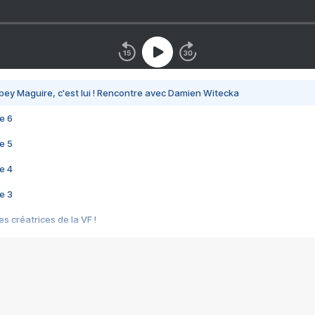
bey Maguire, c'est lui ! Rencontre avec Damien Witecka
e 6
e 5
e 4
e 3
s créatrices de la VF !
e 2
e 1
e Mektoub My Love arrive enfin ! Rencontre avec Shaïn Boumedine et Sal