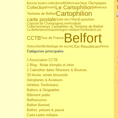
1
Jeux Olympiques
Bourse toutes collections
BD
Monnaie
Le Cartophilion
Collection
Kinder
Minéraux
Cartophilion
Territoire de Belfort
carte postale
Salle des Fêtes
Exposition
Capsule de Champagne
Livre
Football
Collectionneurs Cartophiles du Territoire de Belfort
La Belfortaine
Disque
Insigne militaire
Terrifortain
Lion
Belfort
CCTB
Tour de France
L’Est Républicain
Autocollant
Emballage de sucre
Fèves
Catégories principales
P
1 Association CCTB
T
1 Blog : Mode d'emploi et infos
L
1 Calendrier dates Réunions & Bourses
29 février, année bissextile
Aéroplanes & Aviateurs
V
Athlètes Terrifortains
Ballons & Dirigeables
Bâtiment public
Belflorissimo
Belfort illuminé
Belfort, présent & passé
Carte-Lettre militaire