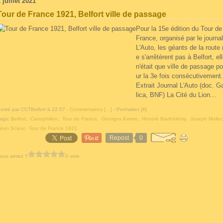
 juillet 2021
Tour de France 1921, Belfort ville de passage
Pour la 15e édition du Tour de
France, organisé par le journal
L'Auto, les géants de la route 
e s'arrêtèrent pas à Belfort, el
n'était que ville de passage po
ur la 3e fois consécutivement.
Extrait Journal L'Auto (doc. G
lica, BNF) La Cité du Lion...
osté par CCTBelfort à 22:57 -
Commentaires [
…
]
- Permalien [
#
]
ags:
Belfort
,
Cartophilion
,
Tour de France
,
Georges Kamm
,
Honoré Barthélémy
,
Joseph Muller
éon Scieur
,
Tour de France 1921
Repost
0
ous aimez ?
0 vote