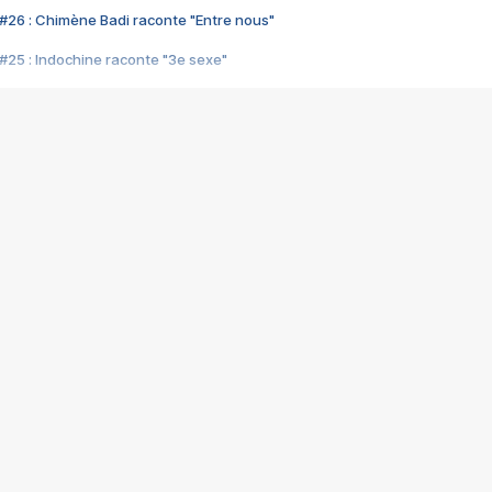
#26 : Chimène Badi raconte "Entre nous"
#25 : Indochine raconte "3e sexe"
#24 : Zaho raconte "C'est chelou"
#23 : Patrick Bruel raconte "Au café des délices"
#22 : Kyo raconte "Le chemin"
#21 : Nolwenn Leroy raconte "Cassé"
#20 : Patrick Hernandez raconte "Born to be alive"
#19 : Lorie raconte "Près de moi"
#18 : Michael Jones raconte "A nos actes manqués" (avec Jean-Jacque
#17 : Khaled raconte "Aïcha"
#16 : Corneille raconte "Parce qu'on vient de loin"
#15 : Indochine raconte "L'aventurier"