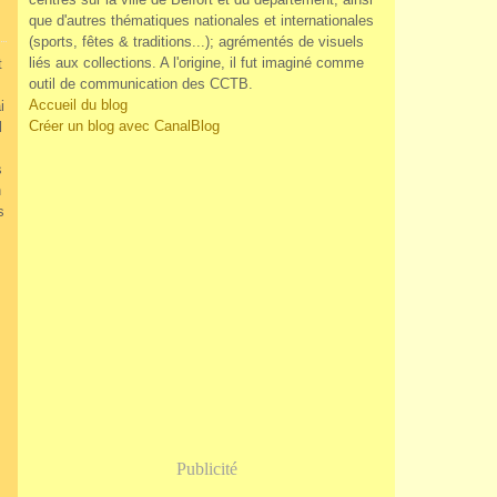
que d'autres thématiques nationales et internationales
(sports, fêtes & traditions...); agrémentés de visuels
liés aux collections. A l'origine, il fut imaginé comme
t
outil de communication des CCTB.
Accueil du blog
i
Créer un blog avec CanalBlog
l
s
n
s
,
Publicité