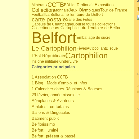
2
CCTB
Minéraux
BD
Lion
Terrifortain
Exposition
Collection
Jeux Olympiques
Tour de France
Monnaie
Territoire de Belfort
Football
La Belfortaine
carte postale
Salle des Fêtes
Capsule de Champagne
Bourse toutes collections
Collectionneurs Cartophiles du Territoire de Belfort
Belfort
Emballage de sucre
Le Cartophilion
Fèves
Autocollant
Disque
Cartophilion
L’Est Républicain
Insigne militaire
Kinder
Livre
Catégories principales
P
1 Association CCTB
T
1 Blog : Mode d'emploi et infos
J
1 Calendrier dates Réunions & Bourses
B
29 février, année bissextile
Aéroplanes & Aviateurs
Athlètes Terrifortains
V
Ballons & Dirigeables
Bâtiment public
Belflorissimo
Belfort illuminé
Belfort, présent & passé