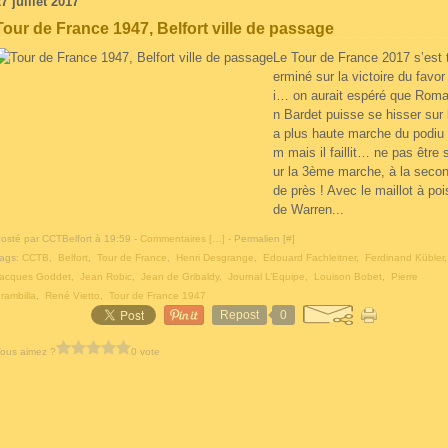
7 juillet 2017
Tour de France 1947, Belfort ville de passage
Le Tour de France 2017 s’est 
erminé sur la victoire du favor
i… on aurait espéré que Roma
n Bardet puisse se hisser sur 
a plus haute marche du podiu
m mais il faillit… ne pas être 
ur la 3ème marche, à la seco
de près ! Avec le maillot à poi
de Warren...
osté par CCTBelfort à 19:59 -
Commentaires [
…
]
- Permalien [
#
]
ags:
CCTB
,
Belfort
,
Tour de France
,
Henri Desgrange
,
Edouard Fachleitner
,
Ferdinand Kübler
acques Goddet
,
Jean Robic
,
Jean de Gribaldy
,
Journal L’Equipe
,
Louison Bobet
,
Pierre
rambilla
,
René Vietto
,
Tour de France 1947
Repost
0
ous aimez ?
0 vote