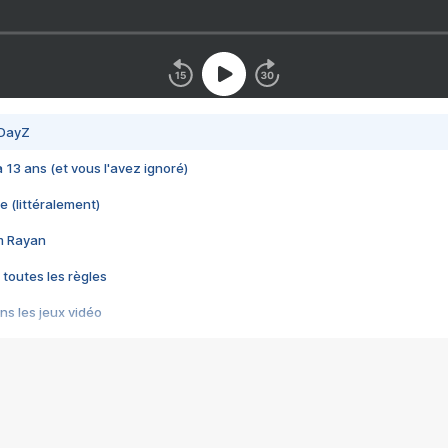
 DayZ
 a 13 ans (et vous l'avez ignoré)
e (littéralement)
im Rayan
 toutes les règles
s les jeux vidéo
us choquant de Rockstar ? - Le scandale BULLY
e plus moche de Steam
du RÊVE tourne au CAUCHEMAR