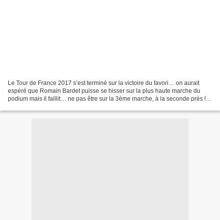
Le Tour de France 2017 s’est terminé sur la victoire du favori… on aurait
espéré que Romain Bardet puisse se hisser sur la plus haute marche du
podium mais il faillit… ne pas être sur la 3ème marche, à la seconde près !
Avec le maillot à pois de Warren...