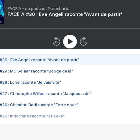
FACE A - un podcast Purecharts
FACE A #30 : Eve Angeli raconte "Avant de partir"
#30 : Eve Angeli raconte "Avant de partir"
#29 : MC Solaar raconte "Bouge de là"
28 : Lorie raconte "Je vais vite"
#27 : Christophe Willem raconte "Jacques a dit"
#26 : Chimène Badi raconte "Entre nous"
#25 : Indochine raconte "3e sexe"
#24 : Zaho raconte "C'est chelou"
#23 : Patrick Bruel raconte "Au café des délices"