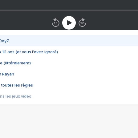
 DayZ
 a 13 ans (et vous l'avez ignoré)
e (littéralement)
im Rayan
 toutes les règles
s les jeux vidéo
us choquant de Rockstar ? - Le scandale BULLY
e plus moche de Steam
du RÊVE tourne au CAUCHEMAR