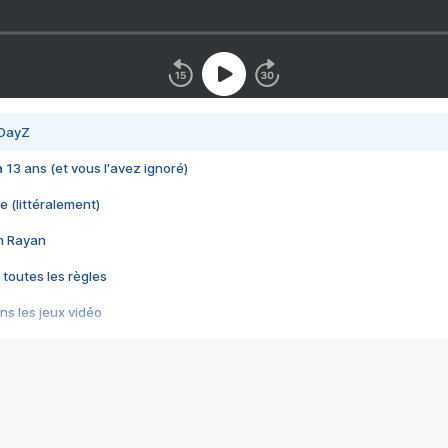
 DayZ
 a 13 ans (et vous l'avez ignoré)
e (littéralement)
im Rayan
 toutes les règles
s les jeux vidéo
us choquant de Rockstar ? - Le scandale BULLY
e plus moche de Steam
du RÊVE tourne au CAUCHEMAR