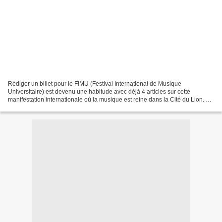
Rédiger un billet pour le FIMU (Festival International de Musique
Universitaire) est devenu une habitude avec déjà 4 articles sur cette
manifestation internationale où la musique est reine dans la Cité du Lion. Mi
mai le FIMU s’affiche au kiosque place...