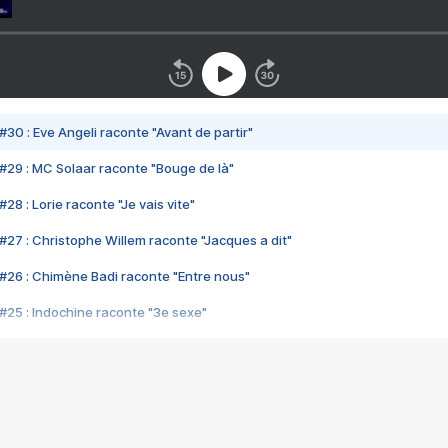
#30 : Eve Angeli raconte "Avant de partir"
#29 : MC Solaar raconte "Bouge de là"
28 : Lorie raconte "Je vais vite"
#27 : Christophe Willem raconte "Jacques a dit"
#26 : Chimène Badi raconte "Entre nous"
#25 : Indochine raconte "3e sexe"
#24 : Zaho raconte "C'est chelou"
#23 : Patrick Bruel raconte "Au café des délices"
#22 : Kyo raconte "Le chemin"