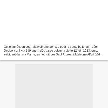
Cette année, on pourrait avoir une pensée pour le poète belfortain, Léon
Deubel car il y a 110 ans, il décida de quitter la vie le 12 juin 1913; en se
suicidant dans la Marne, au lieu-dit Les Sept Arbres, à Maisons-Alfort (Val de
Marne). Triste destin...