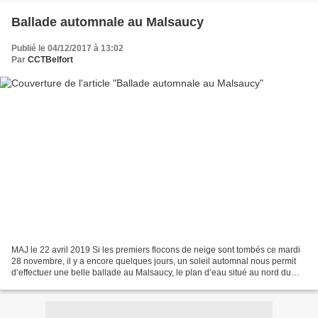
Ballade automnale au Malsaucy
Publié le 04/12/2017 à 13:02
Par
CCTBelfort
MAJ le 22 avril 2019 Si les premiers flocons de neige sont tombés ce mardi
28 novembre, il y a encore quelques jours, un soleil automnal nous permit
d’effectuer une belle ballade au Malsaucy, le plan d’eau situé au nord du
Territoire de Belfort, entre...