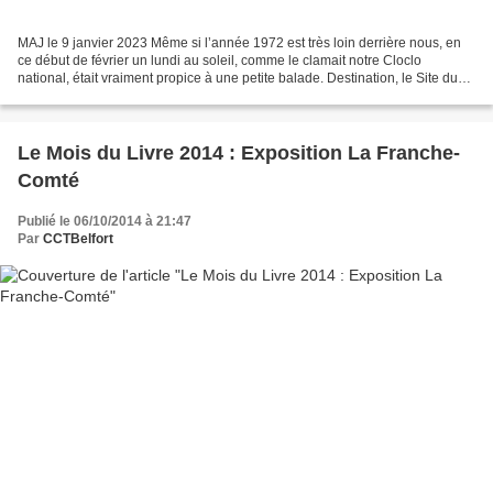
MAJ le 9 janvier 2023 Même si l’année 1972 est très loin derrière nous, en
ce début de février un lundi au soleil, comme le clamait notre Cloclo
national, était vraiment propice à une petite balade. Destination, le Site du
Malsaucy pour s’oxygéner et...
Le Mois du Livre 2014 : Exposition La Franche-
Comté
Publié le 06/10/2014 à 21:47
Par
CCTBelfort