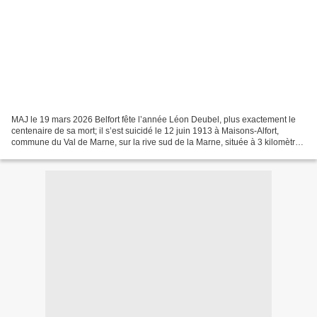
MAJ le 19 mars 2026 Belfort fête l’année Léon Deubel, plus exactement le
centenaire de sa mort; il s’est suicidé le 12 juin 1913 à Maisons-Alfort,
commune du Val de Marne, sur la rive sud de la Marne, située à 3 kilomètres
au sud-est de Paris. Photo montage...