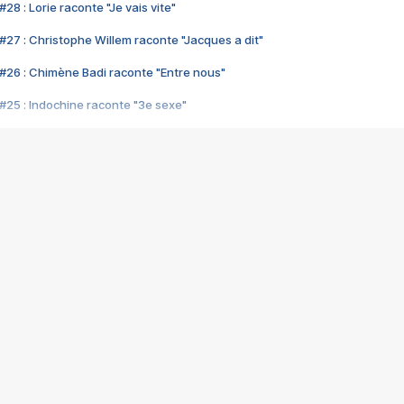
28 : Lorie raconte "Je vais vite"
#27 : Christophe Willem raconte "Jacques a dit"
#26 : Chimène Badi raconte "Entre nous"
#25 : Indochine raconte "3e sexe"
#24 : Zaho raconte "C'est chelou"
#23 : Patrick Bruel raconte "Au café des délices"
#22 : Kyo raconte "Le chemin"
#21 : Nolwenn Leroy raconte "Cassé"
#20 : Patrick Hernandez raconte "Born to be alive"
#19 : Lorie raconte "Près de moi"
#18 : Michael Jones raconte "A nos actes manqués" (avec Jean-Jacque
#17 : Khaled raconte "Aïcha"
#16 : Corneille raconte "Parce qu'on vient de loin"