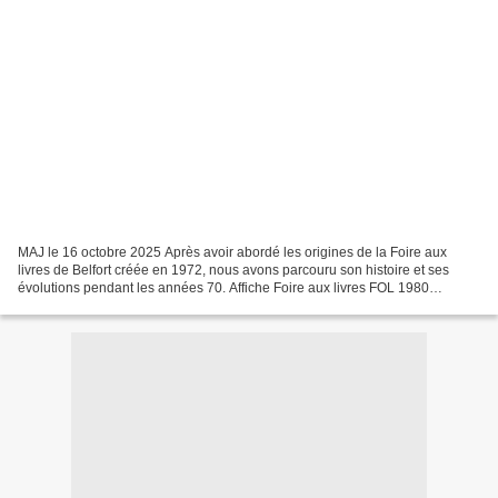
MAJ le 16 octobre 2025 Après avoir abordé les origines de la Foire aux
livres de Belfort créée en 1972, nous avons parcouru son histoire et ses
évolutions pendant les années 70. Affiche Foire aux livres FOL 1980
réalisée par Jean-Marie Petey Lors de la...