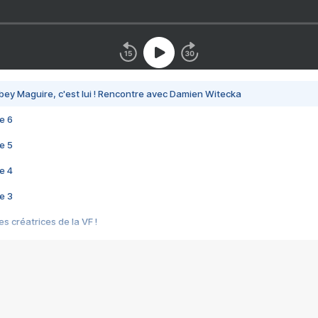
bey Maguire, c'est lui ! Rencontre avec Damien Witecka
e 6
e 5
e 4
e 3
s créatrices de la VF !
e 2
e 1
e Mektoub My Love arrive enfin ! Rencontre avec Shaïn Boumedine et Sal