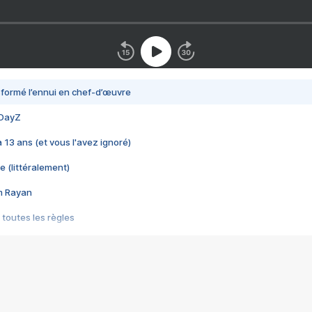
nsformé l’ennui en chef-d’œuvre
 DayZ
 a 13 ans (et vous l'avez ignoré)
e (littéralement)
im Rayan
 toutes les règles
s les jeux vidéo
us choquant de Rockstar ? - Le scandale BULLY
e plus moche de Steam