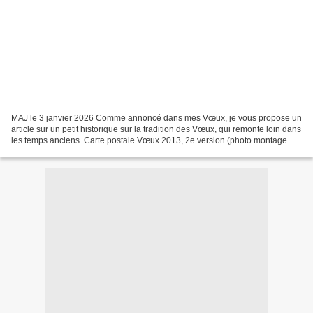
MAJ le 3 janvier 2026 Comme annoncé dans mes Vœux, je vous propose un
article sur un petit historique sur la tradition des Vœux, qui remonte loin dans
les temps anciens. Carte postale Vœux 2013, 2e version (photo montage
BF-JM) Mais au fait, d’où vient...