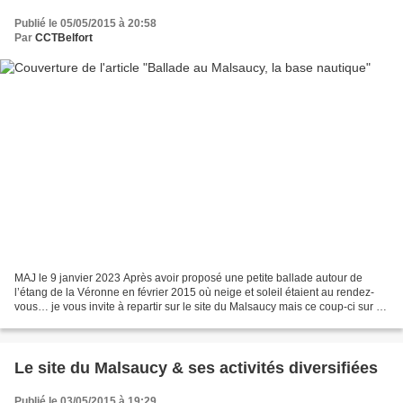
Publié le 05/05/2015 à 20:58
Par
CCTBelfort
MAJ le 9 janvier 2023 Après avoir proposé une petite ballade autour de
l’étang de la Véronne en février 2015 où neige et soleil étaient au rendez-
vous… je vous invite à repartir sur le site du Malsaucy mais ce coup-ci sur sa
partie sud, en direction de...
Le site du Malsaucy & ses activités diversifiées
Publié le 03/05/2015 à 19:29