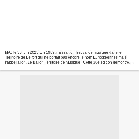
MAJ le 30 juin 2023 E n 1989, naissait un festival de musique dans le
Territoire de Belfort qui ne portait pas encore le nom Eurockéennes mais
l’appellation, Le Ballon Territoire de Musique ! Cette 30e édition démontre
que ceux qui ont œuvré à cette création...