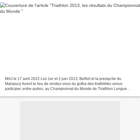
MAJ le 17 avril 2022 Les 1er et 2 juin 2013, Belfort et la presqu'ile du
Malsaucy furent le lieu de rendez-vous du gotha des triathlètes venus
participer, entre-autres, au Championnat du Monde de Triathlon Longue
Distance. Carte postale émise par le Conseil...