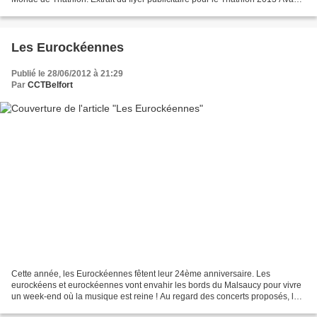
de découvrir cette épreuve,...
Les Eurockéennes
Publié le 28/06/2012 à 21:29
Par
CCTBelfort
Cette année, les Eurockéennes fêtent leur 24ème anniversaire. Les
eurockéens et eurockéennes vont envahir les bords du Malsaucy pour vivre
un week-end où la musique est reine ! Au regard des concerts proposés, la
cuvée 2012 devrait être un excellent cru...