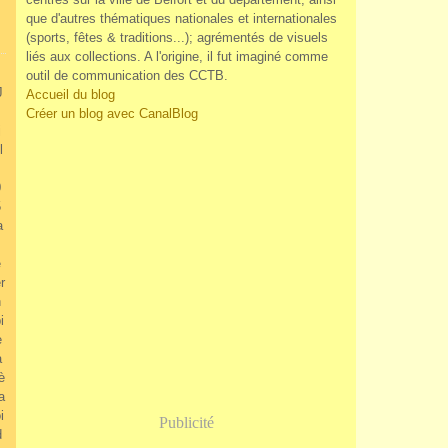
que d'autres thématiques nationales et internationales
(sports, fêtes & traditions...); agrémentés de visuels
liés aux collections. A l'origine, il fut imaginé comme
outil de communication des CCTB.
J
Accueil du blog
Créer un blog avec CanalBlog
j
l
0
5
a
s
e
r
h
i
e
a
è
a
i
Publicité
d