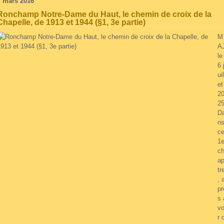
7 mars 2016
Ronchamp Notre-Dame du Haut, le chemin de croix de la
Chapelle, de 1913 et 1944 (§1, 3e partie)
M
A
le
6 
uil
et
2
2
D
n
c
1e
c
ap
tr
, 
pr
s 
vo
r 