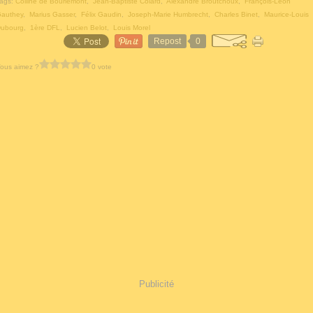
ags:
Colline de Bourlémont
,
Jean-Baptiste Colard
,
Alexandre Broutchoux
,
François-Léon
authey
,
Marius Gasser
,
Félix Gaudin
,
Joseph-Marie Humbrecht
,
Charles Binet
,
Maurice-Louis
ubourg
,
1ère DFL
,
Lucien Belot
,
Louis Morel
Repost
0
ous aimez ?
0 vote
Publicité