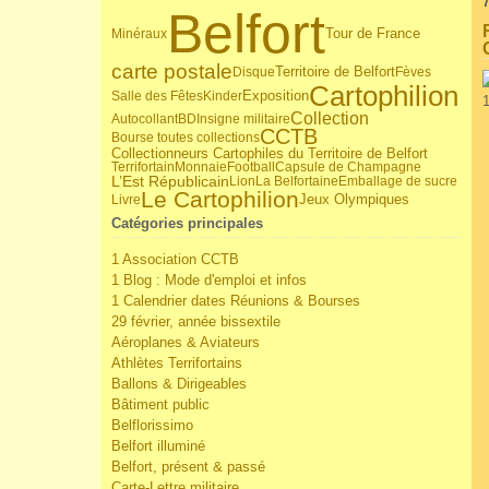
Belfort
Tour de France
Minéraux
carte postale
Territoire de Belfort
Disque
Fèves
Cartophilion
Salle des Fêtes
Kinder
Exposition
Collection
Autocollant
BD
Insigne militaire
CCTB
Bourse toutes collections
Collectionneurs Cartophiles du Territoire de Belfort
Terrifortain
Monnaie
Football
Capsule de Champagne
L’Est Républicain
Lion
La Belfortaine
Emballage de sucre
Le Cartophilion
Jeux Olympiques
Livre
Catégories principales
1 Association CCTB
1 Blog : Mode d'emploi et infos
1 Calendrier dates Réunions & Bourses
29 février, année bissextile
Aéroplanes & Aviateurs
Athlètes Terrifortains
Ballons & Dirigeables
Bâtiment public
Belflorissimo
Belfort illuminé
Belfort, présent & passé
Carte-Lettre militaire