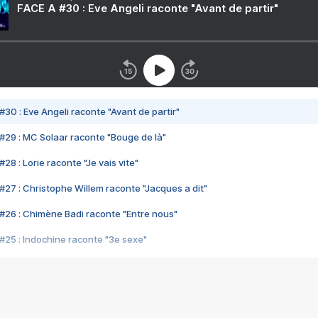
FACE A #30 : Eve Angeli raconte "Avant de partir"
#30 : Eve Angeli raconte "Avant de partir"
#29 : MC Solaar raconte "Bouge de là"
28 : Lorie raconte "Je vais vite"
#27 : Christophe Willem raconte "Jacques a dit"
#26 : Chimène Badi raconte "Entre nous"
#25 : Indochine raconte "3e sexe"
#24 : Zaho raconte "C'est chelou"
#23 : Patrick Bruel raconte "Au café des délices"
#22 : Kyo raconte "Le chemin"