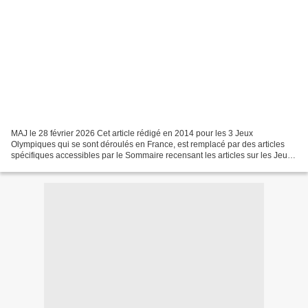
MAJ le 28 février 2026 Cet article rédigé en 2014 pour les 3 Jeux
Olympiques qui se sont déroulés en France, est remplacé par des articles
spécifiques accessibles par le Sommaire recensant les articles sur les Jeux
Olympiques d'hiver. Sommaire des JO...