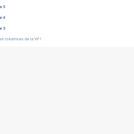
e 5
e 4
e 3
s créatrices de la VF !
e 2
e 1
e Mektoub My Love arrive enfin ! Rencontre avec Shaïn Boumedine et Sal
i : après Toni en famille
elle réalise le bouleversant Dites lui que je l'aime
ais ! Rencontre autour de Vie privée de Rebecca Zlotowski
 de Marguerite, Grave... Rencontre avec Ella Rumpf
 Les Rêveurs, un film intime sur la santé mentale