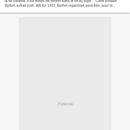
la Mi-carême, il est temps de rentrer dans le vif du sujet… Carte postale
Belfort, extrait (coll. JM) En 1922, Belfort organisait, peut-être, pour la
première fois, des Fêtes...
Publicité