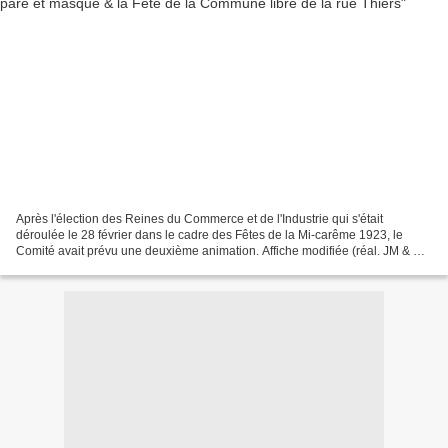
Après l'élection des Reines du Commerce et de l'Industrie qui s'était
déroulée le 28 février dans le cadre des Fêtes de la Mi-carême 1923, le
Comité avait prévu une deuxième animation. Affiche modifiée (réal. JM & BF)
Il s'agissait d'un Grand Bal paré...