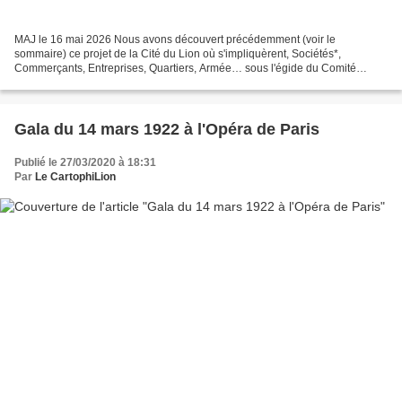
MAJ le 16 mai 2026 Nous avons découvert précédemment (voir le
sommaire) ce projet de la Cité du Lion où s'impliquèrent, Sociétés*,
Commerçants, Entreprises, Quartiers, Armée… sous l'égide du Comité
d'initiative, créé à cette occasion, ainsi que les deux...
Gala du 14 mars 1922 à l'Opéra de Paris
Publié le 27/03/2020 à 18:31
Par
Le CartophiLion