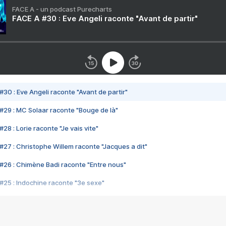
FACE A - un podcast Purecharts
FACE A #30 : Eve Angeli raconte "Avant de partir"
#30 : Eve Angeli raconte "Avant de partir"
#29 : MC Solaar raconte "Bouge de là"
28 : Lorie raconte "Je vais vite"
#27 : Christophe Willem raconte "Jacques a dit"
#26 : Chimène Badi raconte "Entre nous"
#25 : Indochine raconte "3e sexe"
#24 : Zaho raconte "C'est chelou"
#23 : Patrick Bruel raconte "Au café des délices"