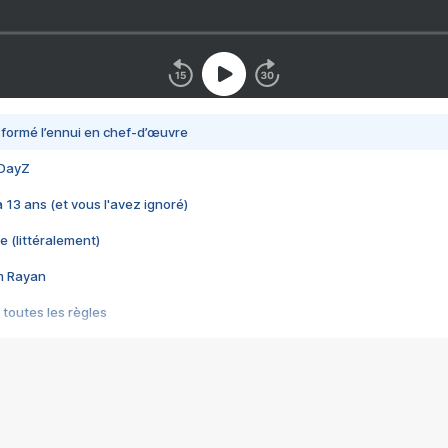
nsformé l’ennui en chef-d’œuvre
 DayZ
 a 13 ans (et vous l'avez ignoré)
e (littéralement)
im Rayan
 toutes les règles
s les jeux vidéo
us choquant de Rockstar ? - Le scandale BULLY
e plus moche de Steam