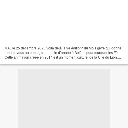
MAJ le 25 décembre 2025 Voilà déjà la 9e édition* du Mois givré qui donne
rendez-vous au public, chaque fin d’année à Belfort, pour marquer les Fêtes.
Cette animation créée en 2014 est un moment culturel de la Cité du Lion.
*En 2020, point de Mois givré...