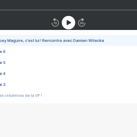
bey Maguire, c'est lui ! Rencontre avec Damien Witecka
e 6
e 5
e 4
e 3
s créatrices de la VF !
e 2
e 1
e Mektoub My Love arrive enfin ! Rencontre avec Shaïn Boumedine et Sal