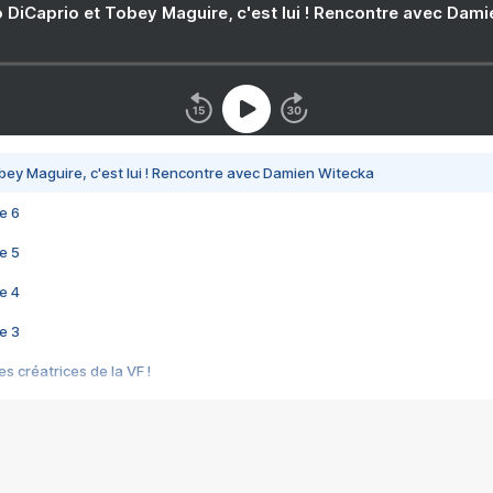
 DiCaprio et Tobey Maguire, c'est lui ! Rencontre avec Dam
bey Maguire, c'est lui ! Rencontre avec Damien Witecka
e 6
e 5
e 4
e 3
s créatrices de la VF !
e 2
e 1
e Mektoub My Love arrive enfin ! Rencontre avec Shaïn Boumedine et Sal