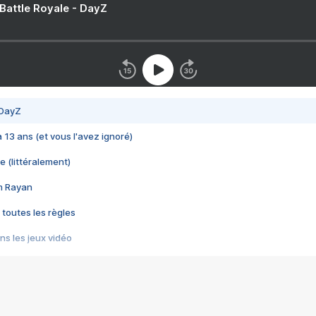
 Battle Royale - DayZ
 DayZ
 a 13 ans (et vous l'avez ignoré)
e (littéralement)
im Rayan
 toutes les règles
s les jeux vidéo
us choquant de Rockstar ? - Le scandale BULLY
e plus moche de Steam
du RÊVE tourne au CAUCHEMAR