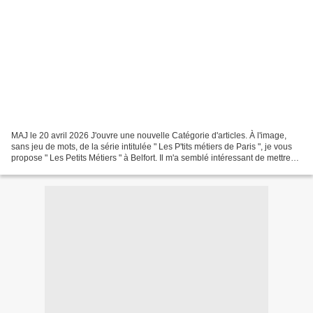
MAJ le 20 avril 2026 J'ouvre une nouvelle Catégorie d'articles. À l'image,
sans jeu de mots, de la série intitulée " Les P'tits métiers de Paris ", je vous
propose " Les Petits Métiers " à Belfort. Il m'a semblé intéressant de mettre
un focus sur les...