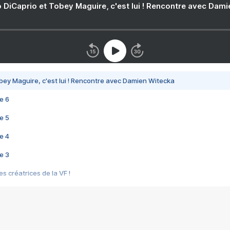
 DiCaprio et Tobey Maguire, c'est lui ! Rencontre avec Dam
bey Maguire, c'est lui ! Rencontre avec Damien Witecka
e 6
e 5
e 4
e 3
s créatrices de la VF !
e 2
e 1
e Mektoub My Love arrive enfin ! Rencontre avec Shaïn Boumedine et Sal